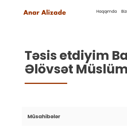
Haqqımda
Bi
Təsis etdiyim B
Əlövsət Müslü
Müsahibələr