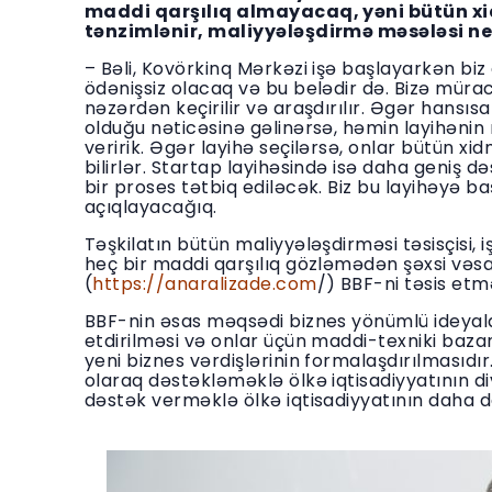
maddi qarşılıq almayacaq, yəni bütün xid
tənzimlənir, maliyyələşdirmə məsələsi ne
– Bəli, Kovörkinq Mərkəzi işə başlayarkən biz
ödənişsiz olacaq və bu belədir də. Bizə müra
nəzərdən keçirilir və araşdırılır. Əgər hansıs
olduğu nəticəsinə gəlinərsə, həmin layihənin
veririk. Əgər layihə seçilərsə, onlar bütün x
bilirlər. Startap layihəsində isə daha geniş 
bir proses tətbiq ediləcək. Biz bu layihəyə b
açıqlayacağıq.
Təşkilatın bütün maliyyələşdirməsi təsisçisi, 
heç bir maddi qarşılıq gözləmədən şəxsi vəsai
(
https://anaralizade.com
/) BBF-ni təsis etm
BBF-nin əsas məqsədi biznes yönümlü ideyalar
etdirilməsi və onlar üçün maddi-texniki baz
yeni biznes vərdişlərinin formalaşdırılmasıdır
olaraq dəstəkləməklə ölkə iqtisadiyyatının di
dəstək verməklə ölkə iqtisadiyyatının daha 