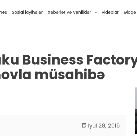
znes
Sosial layihələr
Xəbərlər və yeniliklər
Videolar
Əlaqə
aku Business Factor
movla müsahibə
İyul 28, 2015