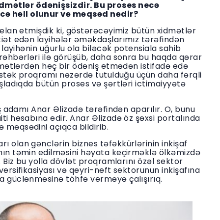
mətlər ödənişsizdir. Bu proses necə
cə həll olunur və məqsəd nədir?
 elan etmişdik ki, göstərəcəyimiz bütün xidmətlər
ciət edən layihələr əməkdaşlarımız tərəfindən
a layihənin uğurlu ola biləcək potensiala sahib
 rəhbərləri ilə görüşüb, daha sonra bu haqda qərar
idmətlərdən heç bir ödəniş etmədən istifadə edə
dəstək proqramı nəzərdə tutulduğu üçün daha fərqli
aşladıqda bütün proses və şərtləri ictimaiyyətə
iş adamı Anar Əlizadə tərəfindən aparılır. O, bunu
ti hesabına edir. Anar Əlizadə öz şəxsi portalında
ə məqsədini açıqca bildirib.
ı olan gənclərin biznes təfəkkürlərinin inkişaf
anın təmin edilməsini həyata keçirməklə ölkəmizdə
. Biz bu yolla dövlət proqramlarını özəl sektor
versifikasiyası və qeyri-neft sektorunun inkişafına
da güclənməsinə töhfə verməyə çalışırıq.