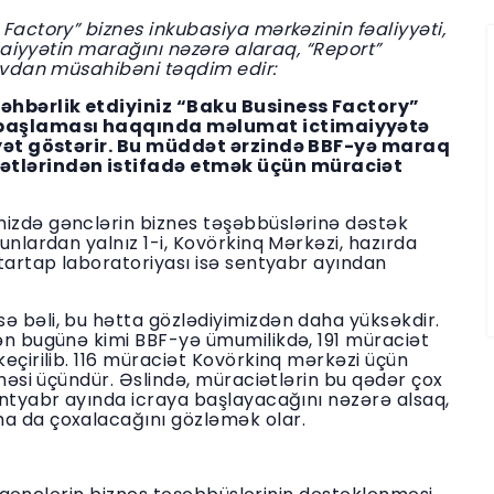
 Factory” biznes inkubasiya mərkəzinin fəaliyyəti,
imaiyyətin marağını nəzərə alaraq, “Report”
movdan müsahibəni təqdim edir:
rəhbərlik etdiyiniz “Baku Business Factory”
ə başlaması haqqında məlumat ictimaiyyətə
liyyət göstərir. Bu müddət ərzində BBF-yə maraq
ətlərindən istifadə etmək üçün müraciət
izdə gənclərin biznes təşəbbüslərinə dəstək
unlardan yalnız 1-i, Kovörkinq Mərkəzi, hazırda
Startap laboratoriyası isə sentyabr ayından
ə bəli, bu hətta gözlədiyimizdən daha yüksəkdir.
dən bugünə kimi BBF-yə ümumilikdə, 191 müraciət
eçirilib. 116 müraciət Kovörkinq mərkəzi üçün
ihəsi üçündür. Əslində, müraciətlərin bu qədər çox
entyabr ayında icraya başlayacağını nəzərə alsaq,
ha da çoxalacağını gözləmək olar.