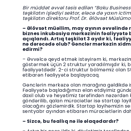
Bir müddət əvvəl təsis edilən “Baku Business
təşkilatın işlədiyi sektor, eləcə də yaxın ict
təşkilatın direktoru Prof. Dr. Əlövsət Müslü
– Əlövsət müəllim, may ayının əvvəlində 
biznes inkubasiya mərkəzinin fəaliyyət
açıqlandı. Artıq təşkilat 3 aydır ki, fəa
nə dərəcədə olub? Gənclər mərkəzin xidm
edirmi?
– Əvvəlcə qeyd etmək istəyirəm ki, mərkəzim
göstərmək üçün 2 struktur yaradılmışdır ki, b
fəaliyyətdədir. 2-ci struktur bölməmiz olan 
etibarən fəaliyyətə başlayacaq.
Gənclərin mərkəzə olan marağına gəldikdə is
Fəaliyyətə başladığımızı elan etdiyimiz gün
daxil olub və heyətimiz tərəfindən nəzərdən k
göndərilib, qalan müraciətlər isə startap lay
olacağını gözləmirdik. Startap layihəmizin s
sentyabr ayından etibarən müraciətlərin da
– Sizcə, bu fəallıq nə ilə əlaqədardır?