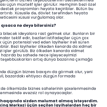
ən gənclərin biznes təşəbbüslərinin dəstəklənməsi
sı üçün müxtəlif işlər görülür. Həmçinin bəzi özəl
 dəstək proqramları həyata keçiriblər. Bütün bu
artırıb. Xüsusilə də, dövlət tərəfindən həyata
nəticəsini xüsusi vurğulamaq olar.
 qısaca nə deyə bilərsiniz?
a biləcək ideyalara rast gəlmək olur. Bunların bir
malar təklif edir, bəziləri istifadəçilər üçün çox
k üçün potensial vəd edən layihələr irəli sürən
ıblar. Bəzi layihələr ölkədən kənarda da xidmət
i işlər görülüb. Biz ölkədən kənarda xidmət
 hazırda bu sahədə necə işləyəcəyimizi
nc təşəbbüskarları artıq dünya bazarına çıxmağa
ətində düzgün biznes baxışını da görmək olur, yəni
eyil, bazardakı ehtiyacı düzgün formada
əkdə ölkəmizdə biznes sahələrinin şaxələnməsində
clənməsində əvəzsiz rol oynayacaqlar.
 haqqında sizdən məlumat almaq istəyərdim.
kinq Mərkəzi üçün seçilən layihələrdən heç bir