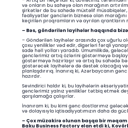
– Artıq bir neçə ildir ki, dövlətimiz tərəfind
və onların bu sahəyə olan marağının artırılma
şirkətlər də bu sahədə müxtəlif müsabiqələr,
fəaliyyətlər gənclərin biznesə olan marağını 
keçirilən proqramların və ayrılan qrantların 
– Bəs, göndərilən layihələr haqqında bizə
– Göndərilən layihələr arasında çox uğurlu ol
çoxu yeniliklər vəd edir, digərləri fərqli yanaş
sadə həll yolları yaradıb. Ümumilikdə, gələcə
gənclərimiz artıq özlərini göstərməyə başlay
göstərməyə hazırlaşır və artıq bu sahədə bəz
göstərəcək layihələrə də dəstək olacağıq və
planlaşdırırıq. İnanırıq ki, Azərbaycanın gə
hazırdır.
Sevindirici haldır ki, bu layihələrin əksəriyy
gənclərimiz yalnız yeniliklər tətbiq etmək d
qarşılamağa çalışırlar.
İnanıram ki, bu kimi gənc dostlarımız gələc
və dolayısıyla iqtisadiyyatımızın daha da gü
– Çox müzakirə olunan başqa bir məqam
Baku Business Factory elan etdi ki, Kovör